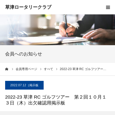
HOME
クラブ概要
入会案内
会員へのお知らせ
お知らせ
ーム
会員専用ページ
すべて
2022-23 草津 RC ゴルフツアー…
活動報告
2022.07.12
掲示板
お問い合わせ
2022-23 草津 RC ゴルフツアー 第２回１０月１
３日（木）出欠確認用掲示板