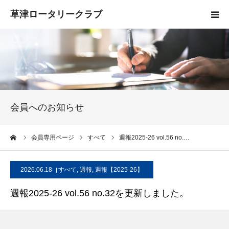
HOME
クラブ概要
入会案内
会員へのお知らせ
お知らせ
ーム
会員専用ページ
すべて
週報2025-26 vol.56 no.…
活動報告
2026.06.18
すべて
,
週報
,
週報【2025-26】
お問い合わせ
週報2025-26 vol.56 no.32を更新しました。