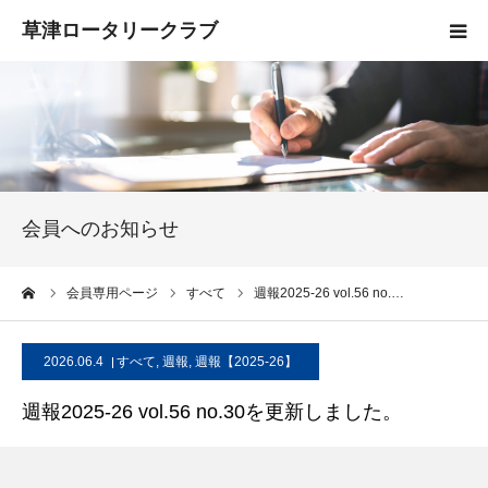
HOME
クラブ概要
入会案内
会員へのお知らせ
お知らせ
ーム
会員専用ページ
すべて
週報2025-26 vol.56 no.…
活動報告
2026.06.4
すべて
,
週報
,
週報【2025-26】
お問い合わせ
週報2025-26 vol.56 no.30を更新しました。