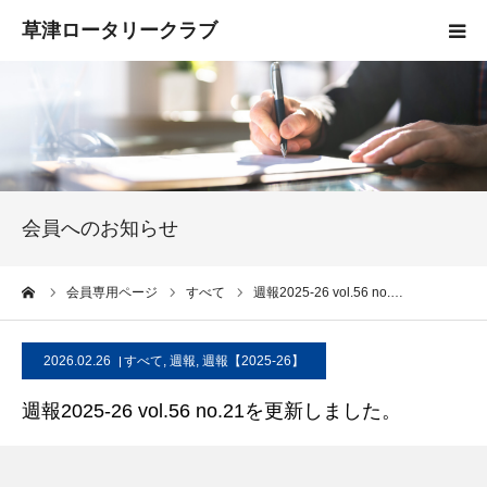
HOME
クラブ概要
入会案内
会員へのお知らせ
お知らせ
ーム
会員専用ページ
すべて
週報2025-26 vol.56 no.…
活動報告
2026.02.26
すべて
,
週報
,
週報【2025-26】
お問い合わせ
週報2025-26 vol.56 no.21を更新しました。