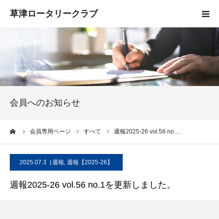
HOME
クラブ概要
入会案内
会員へのお知らせ
お知らせ
ーム
会員専用ページ
すべて
週報2025-26 vol.56 no.…
活動報告
2025.07.3
週報
,
週報【2025-26】
お問い合わせ
週報2025-26 vol.56 no.1を更新しました。