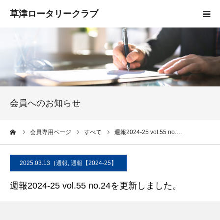
HOME
クラブ概要
入会案内
会員へのお知らせ
お知らせ
ーム
会員専用ページ
すべて
週報2024-25 vol.55 no.…
活動報告
2025.03.13
週報
,
週報【2024-25】
お問い合わせ
週報2024-25 vol.55 no.24を更新しました。