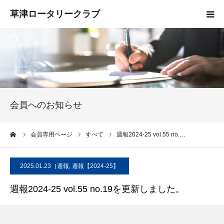
HOME
クラブ概要
入会案内
会員へのお知らせ
お知らせ
ーム
会員専用ページ
すべて
週報2024-25 vol.55 no.…
活動報告
2025.01.23
週報
,
週報【2024-25】
お問い合わせ
週報2024-25 vol.55 no.19を更新しました。