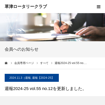
HOME
クラブ概要
入会案内
会員へのお知らせ
お知らせ
ーム
会員専用ページ
すべて
週報2024-25 vol.55 no.…
活動報告
2024.11.3
週報
,
週報【2024-25】
お問い合わせ
週報2024-25 vol.55 no.12を更新しました。