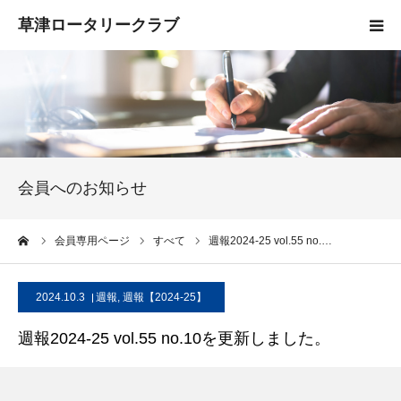
HOME
クラブ概要
入会案内
会員へのお知らせ
お知らせ
ーム
会員専用ページ
すべて
週報2024-25 vol.55 no.…
活動報告
2024.10.3
週報
,
週報【2024-25】
お問い合わせ
週報2024-25 vol.55 no.10を更新しました。