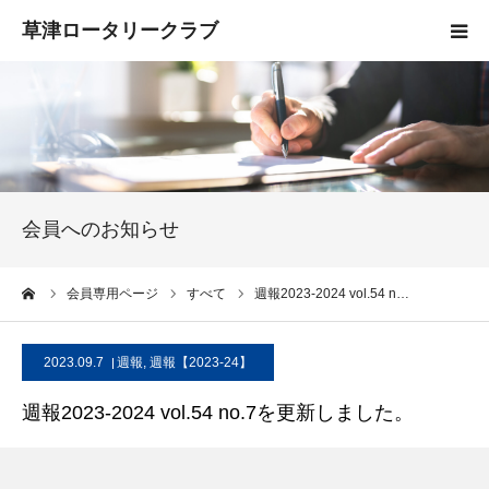
HOME
クラブ概要
入会案内
会員へのお知らせ
お知らせ
ーム
会員専用ページ
すべて
週報2023-2024 vol.54 n…
活動報告
2023.09.7
週報
,
週報【2023-24】
お問い合わせ
週報2023-2024 vol.54 no.7を更新しました。