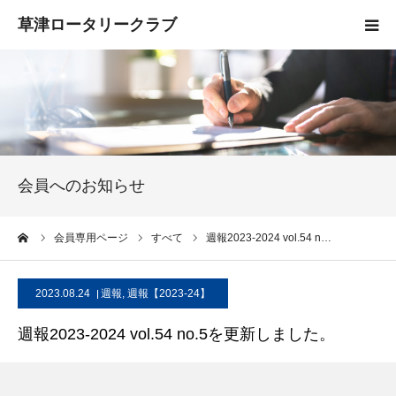
HOME
クラブ概要
入会案内
会員へのお知らせ
お知らせ
ーム
会員専用ページ
すべて
週報2023-2024 vol.54 n…
活動報告
2023.08.24
週報
,
週報【2023-24】
お問い合わせ
週報2023-2024 vol.54 no.5を更新しました。