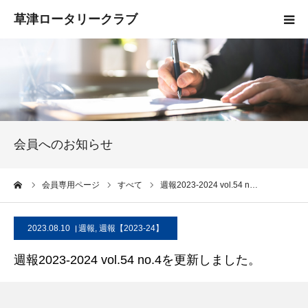
HOME
クラブ概要
入会案内
会員へのお知らせ
お知らせ
ーム
会員専用ページ
すべて
週報2023-2024 vol.54 n…
活動報告
2023.08.10
週報
,
週報【2023-24】
お問い合わせ
週報2023-2024 vol.54 no.4を更新しました。