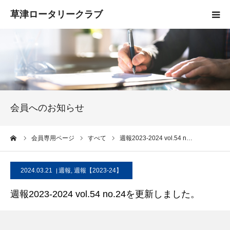
HOME
クラブ概要
入会案内
会員へのお知らせ
お知らせ
ーム
会員専用ページ
すべて
週報2023-2024 vol.54 n…
活動報告
2024.03.21
週報
,
週報【2023-24】
お問い合わせ
週報2023-2024 vol.54 no.24を更新しました。