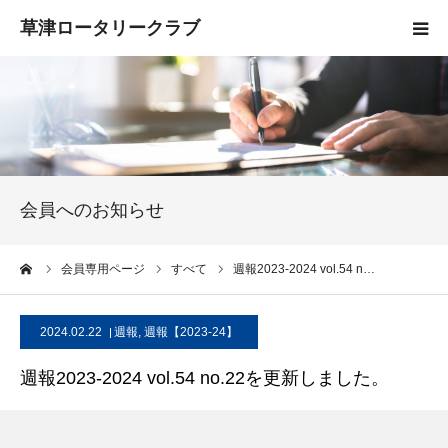
HOME
クラブ概要
入会案内
会員へのお知らせ
お知らせ
ーム
会員専用ページ
すべて
週報2023-2024 vol.54 n…
活動報告
2024.02.22
週報
,
週報【2023-24】
お問い合わせ
週報2023-2024 vol.54 no.22を更新しました。