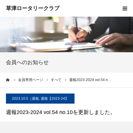
HOME
クラブ概要
入会案内
会員へのお知らせ
お知らせ
ーム
会員専用ページ
すべて
週報2023-2024 vol.54 n…
活動報告
2023.10.5
週報
,
週報【2023-24】
お問い合わせ
週報2023-2024 vol.54 no.10を更新しました。