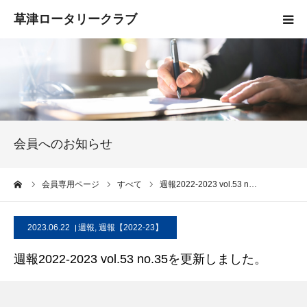
HOME
クラブ概要
入会案内
会員へのお知らせ
お知らせ
ーム
会員専用ページ
すべて
週報2022-2023 vol.53 n…
活動報告
2023.06.22
週報
,
週報【2022-23】
お問い合わせ
週報2022-2023 vol.53 no.35を更新しました。