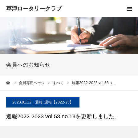
HOME
クラブ概要
入会案内
会員へのお知らせ
お知らせ
ーム
会員専用ページ
すべて
週報2022-2023 vol.53 n…
活動報告
2023.01.12
週報
,
週報【2022-23】
お問い合わせ
週報2022-2023 vol.53 no.19を更新しました。