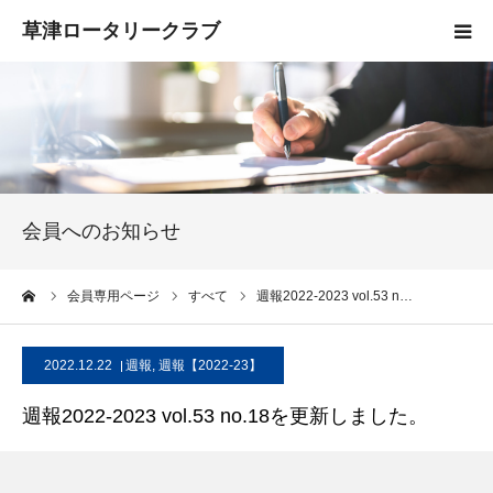
HOME
クラブ概要
入会案内
会員へのお知らせ
お知らせ
ーム
会員専用ページ
すべて
週報2022-2023 vol.53 n…
活動報告
2022.12.22
週報
,
週報【2022-23】
お問い合わせ
週報2022-2023 vol.53 no.18を更新しました。