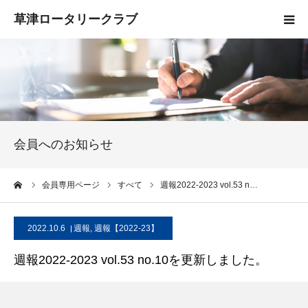
HOME
クラブ概要
入会案内
会員へのお知らせ
お知らせ
ーム
会員専用ページ
すべて
週報2022-2023 vol.53 n…
活動報告
2022.10.6
週報
,
週報【2022-23】
お問い合わせ
週報2022-2023 vol.53 no.10を更新しました。