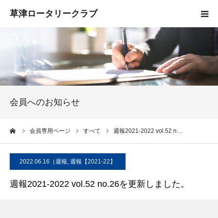
HOME
クラブ概要
入会案内
会員へのお知らせ
お知らせ
ーム
会員専用ページ
すべて
週報2021-2022 vol.52 n…
活動報告
2022.06.16
週報
,
週報【2021-22】
お問い合わせ
週報2021-2022 vol.52 no.26を更新しました。