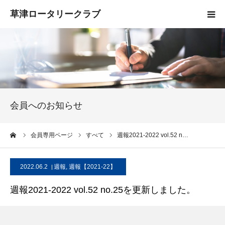
HOME
クラブ概要
入会案内
会員へのお知らせ
お知らせ
ーム
会員専用ページ
すべて
週報2021-2022 vol.52 n…
活動報告
2022.06.2
週報
,
週報【2021-22】
お問い合わせ
週報2021-2022 vol.52 no.25を更新しました。