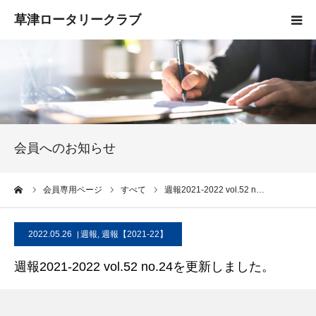
HOME
クラブ概要
入会案内
会員へのお知らせ
お知らせ
ーム
会員専用ページ
すべて
週報2021-2022 vol.52 n…
活動報告
2022.05.26
週報
,
週報【2021-22】
お問い合わせ
週報2021-2022 vol.52 no.24を更新しました。