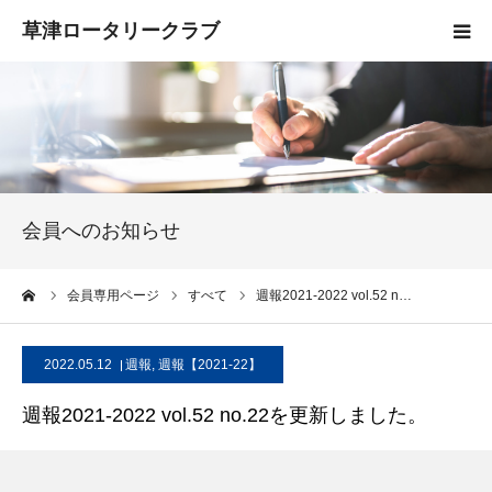
HOME
クラブ概要
入会案内
会員へのお知らせ
お知らせ
ーム
会員専用ページ
すべて
週報2021-2022 vol.52 n…
活動報告
2022.05.12
週報
,
週報【2021-22】
お問い合わせ
週報2021-2022 vol.52 no.22を更新しました。