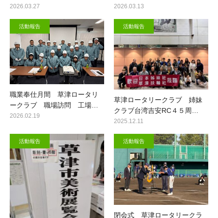
2026.03.27
2026.03.13
活動報告
活動報告
職業奉仕月間 草津ロータリ
草津ロータリークラブ 姉妹
ークラブ 職場訪問 工場…
クラブ台湾吉安RC４５周…
2026.02.19
2025.12.11
活動報告
活動報告
閉会式 草津ロータリークラ