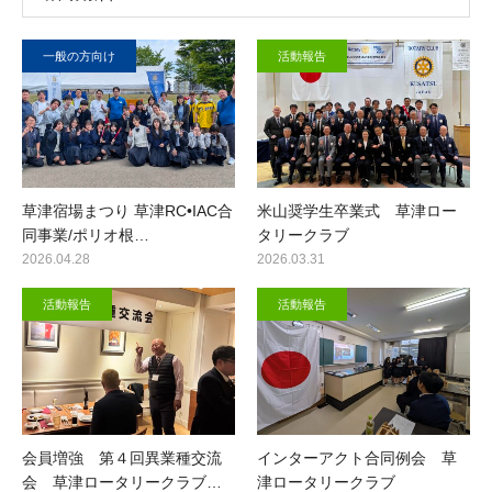
一般の方向け
活動報告
草津宿場まつり 草津RC•IAC合
米山奨学生卒業式 草津ロー
同事業/ポリオ根…
タリークラブ
2026.04.28
2026.03.31
活動報告
活動報告
会員増強 第４回異業種交流
インターアクト合同例会 草
会 草津ロータリークラブ…
津ロータリークラブ