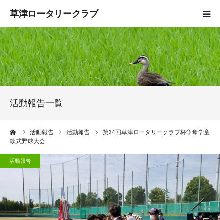
HOME
クラブ概要
入会案内
活動報告一覧
お知らせ
ーム
活動報告
活動報告
第34回草津ロータリークラブ杯争奪学童
軟式野球大会
活動報告
活動報告
お問い合わせ