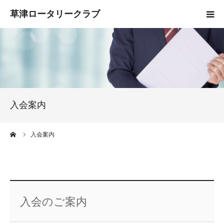
HOME
クラブ概要
入会案内
入会案内
お知らせ
ーム
入会案内
活動報告
お問い合わせ
入会のご案内